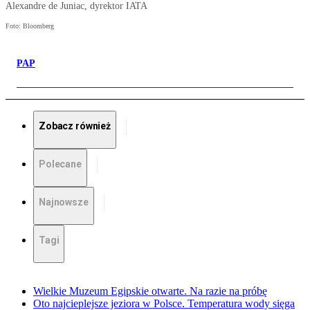
Alexandre de Juniac, dyrektor IATA
Foto: Bloomberg
PAP
Zobacz również
Polecane
Najnowsze
Tagi
Wielkie Muzeum Egipskie otwarte. Na razie na próbę
Oto najcieplejsze jeziora w Polsce. Temperatura wody sięga