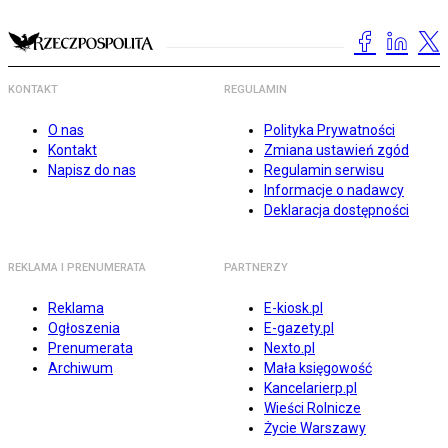
KONTAKT
REGULAMIN
O nas
Polityka Prywatności
Kontakt
Zmiana ustawień zgód
Napisz do nas
Regulamin serwisu
Informacje o nadawcy
Deklaracja dostępności
REKLAMA I PRENUMERATA
PARTNERZY
Reklama
E-kiosk.pl
Ogłoszenia
E-gazety.pl
Prenumerata
Nexto.pl
Archiwum
Mała księgowość
Kancelarierp.pl
Wieści Rolnicze
Życie Warszawy