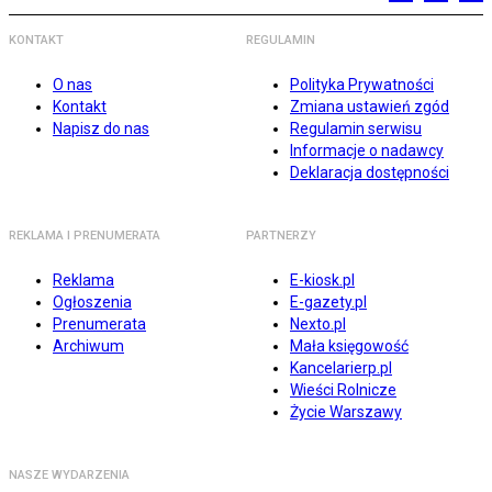
KONTAKT
REGULAMIN
O nas
Polityka Prywatności
Kontakt
Zmiana ustawień zgód
Napisz do nas
Regulamin serwisu
Informacje o nadawcy
Deklaracja dostępności
REKLAMA I PRENUMERATA
PARTNERZY
Reklama
E-kiosk.pl
Ogłoszenia
E-gazety.pl
Prenumerata
Nexto.pl
Archiwum
Mała księgowość
Kancelarierp.pl
Wieści Rolnicze
Życie Warszawy
NASZE WYDARZENIA