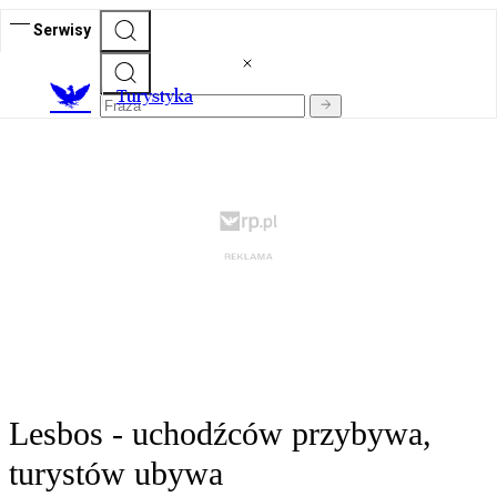
Serwisy
T
urystyka
Lesbos - uchodźców przybywa,
turystów ubywa