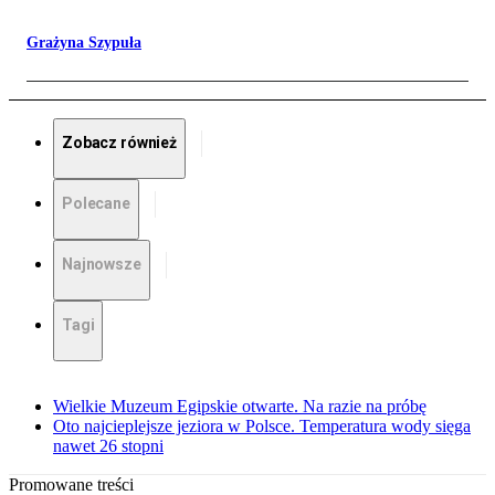
Grażyna Szypuła
Zobacz również
Polecane
Najnowsze
Tagi
Wielkie Muzeum Egipskie otwarte. Na razie na próbę
Oto najcieplejsze jeziora w Polsce. Temperatura wody sięga
nawet 26 stopni
Promowane treści