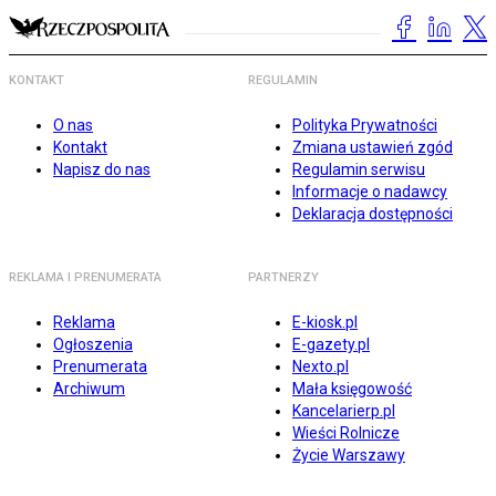
KONTAKT
REGULAMIN
O nas
Polityka Prywatności
Kontakt
Zmiana ustawień zgód
Napisz do nas
Regulamin serwisu
Informacje o nadawcy
Deklaracja dostępności
REKLAMA I PRENUMERATA
PARTNERZY
Reklama
E-kiosk.pl
Ogłoszenia
E-gazety.pl
Prenumerata
Nexto.pl
Archiwum
Mała księgowość
Kancelarierp.pl
Wieści Rolnicze
Życie Warszawy