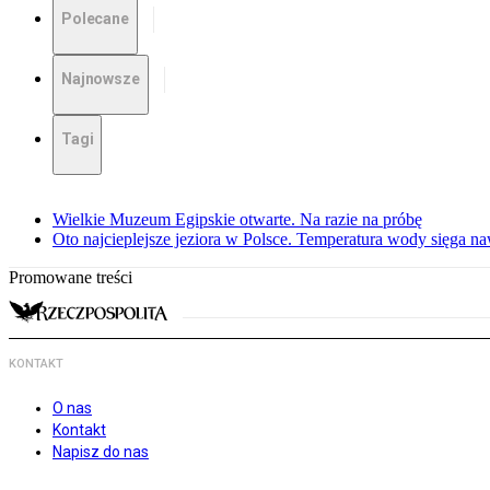
Polecane
Najnowsze
Tagi
Wielkie Muzeum Egipskie otwarte. Na razie na próbę
Oto najcieplejsze jeziora w Polsce. Temperatura wody sięga na
Promowane treści
KONTAKT
O nas
Kontakt
Napisz do nas