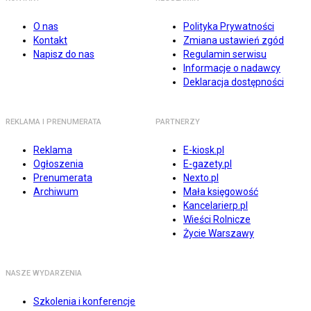
O nas
Polityka Prywatności
Kontakt
Zmiana ustawień zgód
Napisz do nas
Regulamin serwisu
Informacje o nadawcy
Deklaracja dostępności
REKLAMA I PRENUMERATA
PARTNERZY
Reklama
E-kiosk.pl
Ogłoszenia
E-gazety.pl
Prenumerata
Nexto.pl
Archiwum
Mała księgowość
Kancelarierp.pl
Wieści Rolnicze
Życie Warszawy
NASZE WYDARZENIA
Szkolenia i konferencje