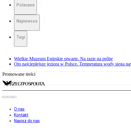
Polecane
Najnowsze
Tagi
Wielkie Muzeum Egipskie otwarte. Na razie na próbę
Oto najcieplejsze jeziora w Polsce. Temperatura wody sięga na
Promowane treści
KONTAKT
O nas
Kontakt
Napisz do nas