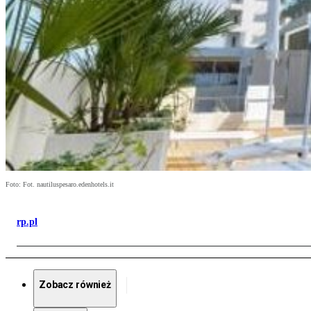
Foto: Fot. nautiluspesaro.edenhotels.it
rp.pl
Zobacz również