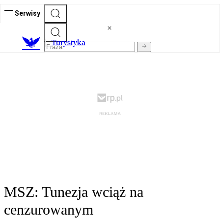
Serwisy
T
urystyka
MSZ: Tunezja wciąż na
cenzurowanym