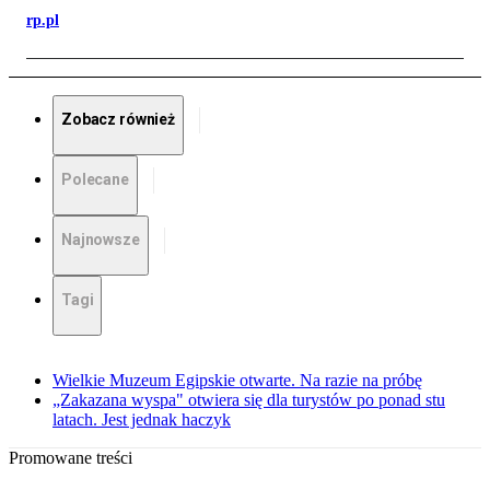
rp.pl
Zobacz również
Polecane
Najnowsze
Tagi
Wielkie Muzeum Egipskie otwarte. Na razie na próbę
„Zakazana wyspa" otwiera się dla turystów po ponad stu
latach. Jest jednak haczyk
Promowane treści