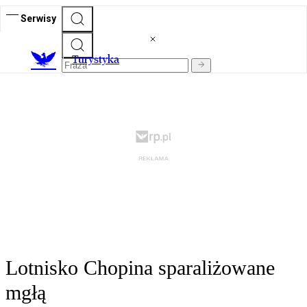
Serwisy
T
urystyka
Lotnisko Chopina sparaliżowane
mgłą