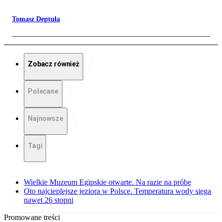
Tomasz Deptuła
Zobacz również
Polecane
Najnowsze
Tagi
Wielkie Muzeum Egipskie otwarte. Na razie na próbę
Oto najcieplejsze jeziora w Polsce. Temperatura wody sięga
nawet 26 stopni
Promowane treści