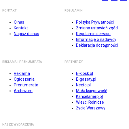
KONTAKT
REGULAMIN
O nas
Polityka Prywatności
Kontakt
Zmiana ustawień zgód
Napisz do nas
Regulamin serwisu
Informacje o nadawcy
Deklaracja dostępności
REKLAMA I PRENUMERATA
PARTNERZY
Reklama
E-kiosk.pl
Ogłoszenia
E-gazety.pl
Prenumerata
Nexto.pl
Archiwum
Mała księgowość
Kancelarierp.pl
Wieści Rolnicze
Życie Warszawy
NASZE WYDARZENIA