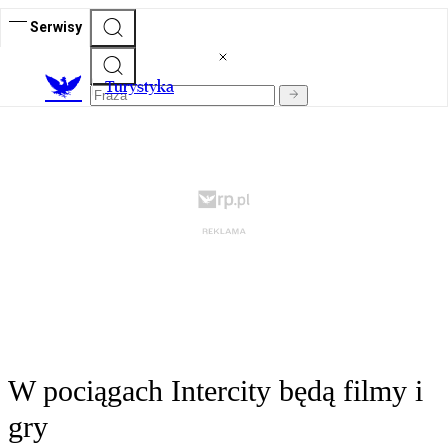
Serwisy
T
urystyka
W pociągach Intercity będą filmy i
gry