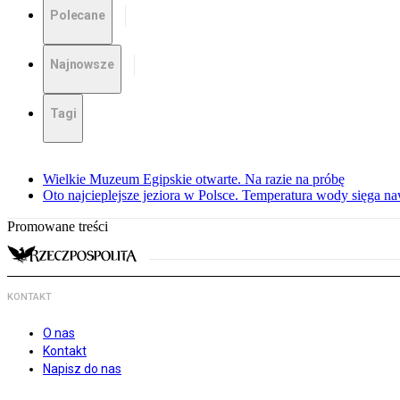
Polecane
Najnowsze
Tagi
Wielkie Muzeum Egipskie otwarte. Na razie na próbę
Oto najcieplejsze jeziora w Polsce. Temperatura wody sięga na
Promowane treści
KONTAKT
O nas
Kontakt
Napisz do nas