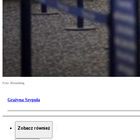
Foto: Bloomberg
Grażyna Szypuła
Zobacz również