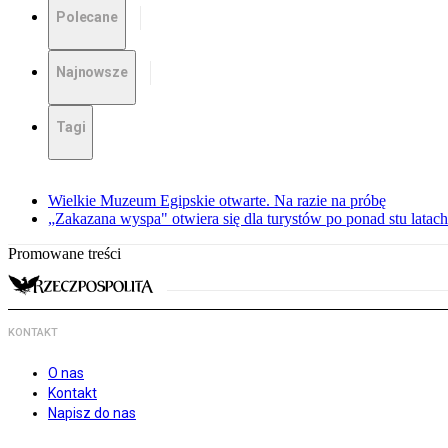
Polecane
Najnowsze
Tagi
Wielkie Muzeum Egipskie otwarte. Na razie na próbę
„Zakazana wyspa" otwiera się dla turystów po ponad stu latach
Promowane treści
KONTAKT
O nas
Kontakt
Napisz do nas