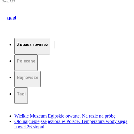
Foto: AFP
rp.pl
Zobacz również
Polecane
Najnowsze
Tagi
Wielkie Muzeum Egipskie otwarte. Na razie na próbę
Oto najcieplejsze jeziora w Polsce. Temperatura wody sięga
nawet 26 stopni