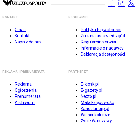
KONTAKT
REGULAMIN
O nas
Polityka Prywatności
Kontakt
Zmiana ustawień zgód
Napisz do nas
Regulamin serwisu
Informacje o nadawcy
Deklaracja dostępności
REKLAMA I PRENUMERATA
PARTNERZY
Reklama
E-kiosk.pl
Ogłoszenia
E-gazety.pl
Prenumerata
Nexto.pl
Archiwum
Mała księgowość
Kancelarierp.pl
Wieści Rolnicze
Życie Warszawy