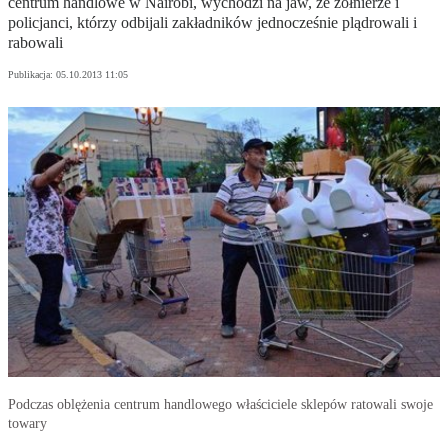
centrum handlowe w Nairobi, wychodzi na jaw, że żołnierze i
policjanci, którzy odbijali zakładników jednocześnie plądrowali i
rabowali
Publikacja:
05.10.2013 11:05
Podczas oblężenia centrum handlowego właściciele sklepów ratowali swoje
towary