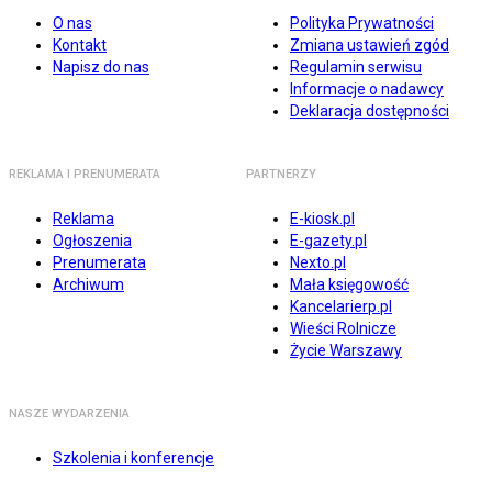
O nas
Polityka Prywatności
Kontakt
Zmiana ustawień zgód
Napisz do nas
Regulamin serwisu
Informacje o nadawcy
Deklaracja dostępności
REKLAMA I PRENUMERATA
PARTNERZY
Reklama
E-kiosk.pl
Ogłoszenia
E-gazety.pl
Prenumerata
Nexto.pl
Archiwum
Mała księgowość
Kancelarierp.pl
Wieści Rolnicze
Życie Warszawy
NASZE WYDARZENIA
Szkolenia i konferencje