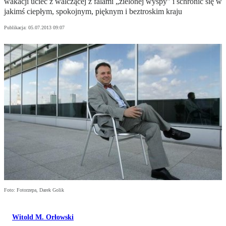
wakacji uciec z walczącej z falami „zielonej wyspy" i schronić się w
jakimś ciepłym, spokojnym, pięknym i beztroskim kraju
Publikacja:
05.07.2013 09:07
Foto: Fotorzepa, Darek Golik
Witold M. Orłowski