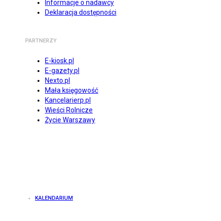
Informacje o nadawcy
Deklaracja dostępności
PARTNERZY
E-kiosk.pl
E-gazety.pl
Nexto.pl
Mała księgowość
Kancelarierp.pl
Wieści Rolnicze
Życie Warszawy
KALENDARIUM