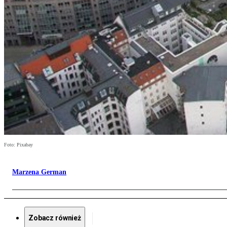
Foto: Pixabay
Marzena German
Zobacz również