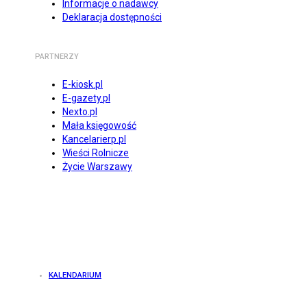
Informacje o nadawcy
Deklaracja dostępności
PARTNERZY
E-kiosk.pl
E-gazety.pl
Nexto.pl
Mała księgowość
Kancelarierp.pl
Wieści Rolnicze
Życie Warszawy
KALENDARIUM