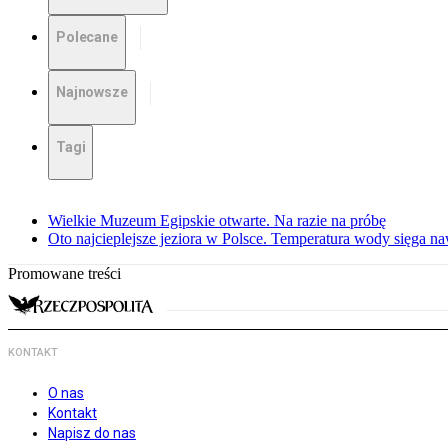
Polecane
Najnowsze
Tagi
Wielkie Muzeum Egipskie otwarte. Na razie na próbę
Oto najcieplejsze jeziora w Polsce. Temperatura wody sięga na
Promowane treści
KONTAKT
O nas
Kontakt
Napisz do nas