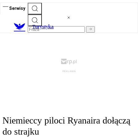
Serwisy
T
urystyka
Niemieccy piloci Ryanaira dołączą
do strajku