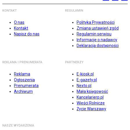
KONTAKT
REGULAMIN
O nas
Polityka Prywatności
Kontakt
Zmiana ustawień zgód
Napisz do nas
Regulamin serwisu
Informacje o nadawcy
Deklaracja dostępności
REKLAMA I PRENUMERATA
PARTNERZY
Reklama
E-kiosk.pl
Ogłoszenia
E-gazety.pl
Prenumerata
Nexto.pl
Archiwum
Mała księgowość
Kancelarierp.pl
Wieści Rolnicze
Życie Warszawy
NASZE WYDARZENIA