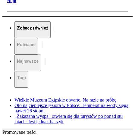
rp.pl
Zobacz również
Polecane
Najnowsze
Tagi
Wielkie Muzeum Egipskie otwarte. Na razie na próbę
Oto najcieplejsze jeziora w Polsce. Temperatura wody sięga
nawet 26 stopni
„Zakazana wyspa" otwiera się dla turystów po ponad stu
latach. Jest jednak haczyk
Promowane treści