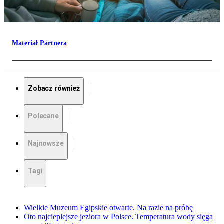
Materiał Partnera
Zobacz również
Polecane
Najnowsze
Tagi
Wielkie Muzeum Egipskie otwarte. Na razie na próbę
Oto najcieplejsze jeziora w Polsce. Temperatura wody sięga