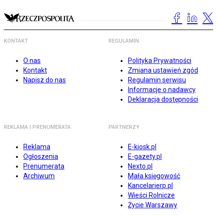
KONTAKT
REGULAMIN
O nas
Polityka Prywatności
Kontakt
Zmiana ustawień zgód
Napisz do nas
Regulamin serwisu
Informacje o nadawcy
Deklaracja dostępności
REKLAMA I PRENUMERATA
PARTNERZY
Reklama
E-kiosk.pl
Ogłoszenia
E-gazety.pl
Prenumerata
Nexto.pl
Archiwum
Mała księgowość
Kancelarierp.pl
Wieści Rolnicze
Życie Warszawy