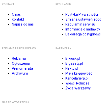
KONTAKT
REGULAMIN
O nas
Polityka Prywatności
Kontakt
Zmiana ustawień zgód
Napisz do nas
Regulamin serwisu
Informacje o nadawcy
Deklaracja dostępności
REKLAMA I PRENUMERATA
PARTNERZY
Reklama
E-kiosk.pl
Ogłoszenia
E-gazety.pl
Prenumerata
Nexto.pl
Archiwum
Mała księgowość
Kancelarierp.pl
Wieści Rolnicze
Życie Warszawy
NASZE WYDARZENIA