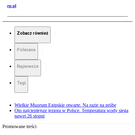
rp.pl
Zobacz również
Polecane
Najnowsze
Tagi
Wielkie Muzeum Egipskie otwarte. Na razie na próbę
Oto najcieplejsze jeziora w Polsce. Temperatura wody sięga
nawet 26 stopni
Promowane treści