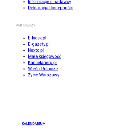
Informacje o nadawcy
Deklaracja dostępności
PARTNERZY
E-kiosk.pl
E-gazety.pl
Nexto.pl
Mała księgowość
Kancelarierp.pl
Wieści Rolnicze
Życie Warszawy
KALENDARIUM