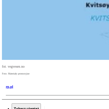
fot. vegvesen.no
Foto: Materiały promocyjne
rp.pl
Zobacz również