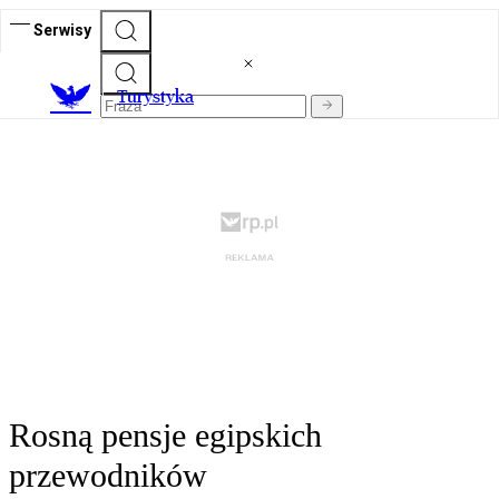
Serwisy
T
urystyka
Rosną pensje egipskich
przewodników