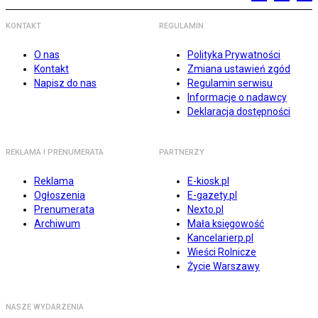
KONTAKT
REGULAMIN
O nas
Polityka Prywatności
Kontakt
Zmiana ustawień zgód
Napisz do nas
Regulamin serwisu
Informacje o nadawcy
Deklaracja dostępności
REKLAMA I PRENUMERATA
PARTNERZY
Reklama
E-kiosk.pl
Ogłoszenia
E-gazety.pl
Prenumerata
Nexto.pl
Archiwum
Mała księgowość
Kancelarierp.pl
Wieści Rolnicze
Życie Warszawy
NASZE WYDARZENIA