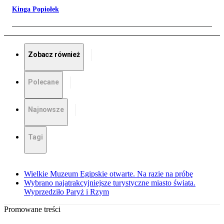
Kinga Popiołek
Zobacz również
Polecane
Najnowsze
Tagi
Wielkie Muzeum Egipskie otwarte. Na razie na próbę
Wybrano najatrakcyjniejsze turystyczne miasto świata.
Wyprzedziło Paryż i Rzym
Promowane treści