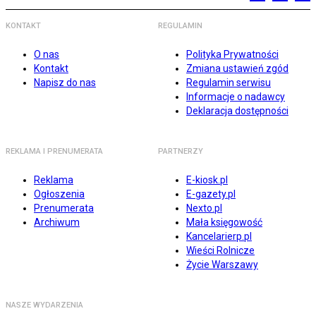
KONTAKT
REGULAMIN
O nas
Polityka Prywatności
Kontakt
Zmiana ustawień zgód
Napisz do nas
Regulamin serwisu
Informacje o nadawcy
Deklaracja dostępności
REKLAMA I PRENUMERATA
PARTNERZY
Reklama
E-kiosk.pl
Ogłoszenia
E-gazety.pl
Prenumerata
Nexto.pl
Archiwum
Mała księgowość
Kancelarierp.pl
Wieści Rolnicze
Życie Warszawy
NASZE WYDARZENIA