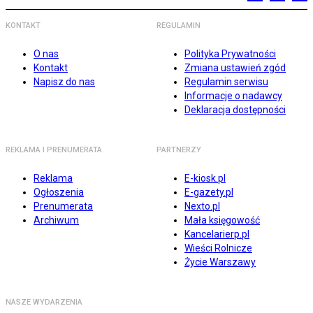
KONTAKT
REGULAMIN
O nas
Polityka Prywatności
Kontakt
Zmiana ustawień zgód
Napisz do nas
Regulamin serwisu
Informacje o nadawcy
Deklaracja dostępności
REKLAMA I PRENUMERATA
PARTNERZY
Reklama
E-kiosk.pl
Ogłoszenia
E-gazety.pl
Prenumerata
Nexto.pl
Archiwum
Mała księgowość
Kancelarierp.pl
Wieści Rolnicze
Życie Warszawy
NASZE WYDARZENIA