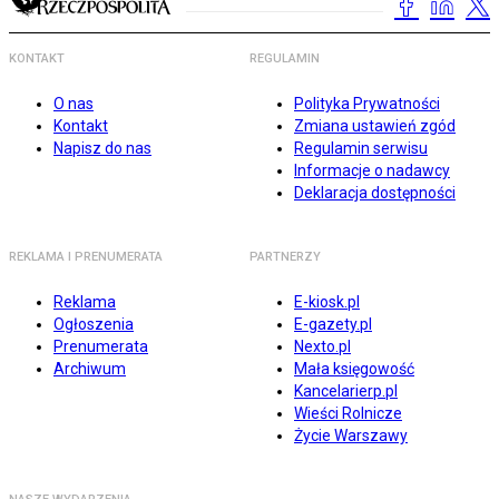
KONTAKT
REGULAMIN
O nas
Polityka Prywatności
Kontakt
Zmiana ustawień zgód
Napisz do nas
Regulamin serwisu
Informacje o nadawcy
Deklaracja dostępności
REKLAMA I PRENUMERATA
PARTNERZY
Reklama
E-kiosk.pl
Ogłoszenia
E-gazety.pl
Prenumerata
Nexto.pl
Archiwum
Mała księgowość
Kancelarierp.pl
Wieści Rolnicze
Życie Warszawy