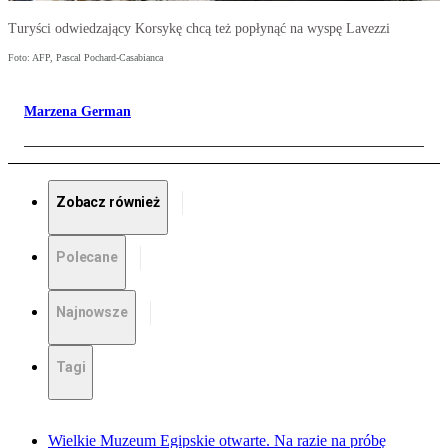
Turyści odwiedzający Korsykę chcą też popłynąć na wyspę Lavezzi
Foto: AFP, Pascal Pochard-Casabianca
Marzena German
Zobacz również
Polecane
Najnowsze
Tagi
Wielkie Muzeum Egipskie otwarte. Na razie na próbę