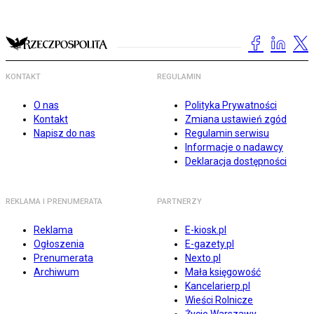
KONTAKT
REGULAMIN
O nas
Polityka Prywatności
Kontakt
Zmiana ustawień zgód
Napisz do nas
Regulamin serwisu
Informacje o nadawcy
Deklaracja dostępności
REKLAMA I PRENUMERATA
PARTNERZY
Reklama
E-kiosk.pl
Ogłoszenia
E-gazety.pl
Prenumerata
Nexto.pl
Archiwum
Mała księgowość
Kancelarierp.pl
Wieści Rolnicze