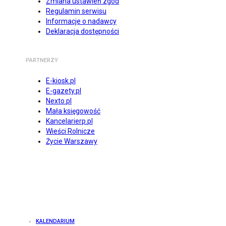
Zmiana ustawień zgód
Regulamin serwisu
Informacje o nadawcy
Deklaracja dostępności
PARTNERZY
E-kiosk.pl
E-gazety.pl
Nexto.pl
Mała księgowość
Kancelarierp.pl
Wieści Rolnicze
Życie Warszawy
KALENDARIUM