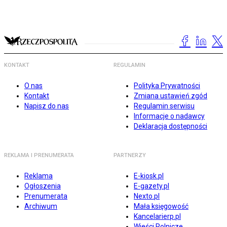
KONTAKT
REGULAMIN
O nas
Polityka Prywatności
Kontakt
Zmiana ustawień zgód
Napisz do nas
Regulamin serwisu
Informacje o nadawcy
Deklaracja dostępności
REKLAMA I PRENUMERATA
PARTNERZY
Reklama
E-kiosk.pl
Ogłoszenia
E-gazety.pl
Prenumerata
Nexto.pl
Archiwum
Mała księgowość
Kancelarierp.pl
Wieści Rolnicze