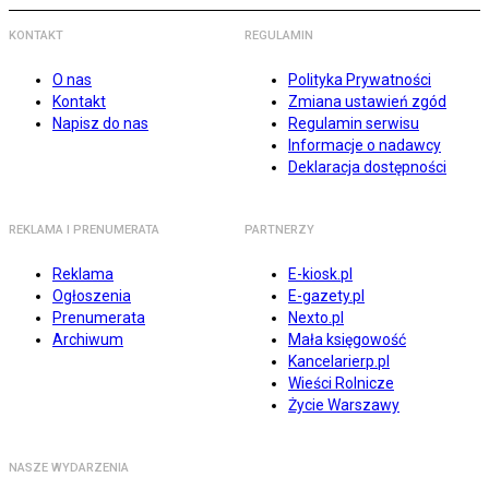
KONTAKT
REGULAMIN
O nas
Polityka Prywatności
Kontakt
Zmiana ustawień zgód
Napisz do nas
Regulamin serwisu
Informacje o nadawcy
Deklaracja dostępności
REKLAMA I PRENUMERATA
PARTNERZY
Reklama
E-kiosk.pl
Ogłoszenia
E-gazety.pl
Prenumerata
Nexto.pl
Archiwum
Mała księgowość
Kancelarierp.pl
Wieści Rolnicze
Życie Warszawy
NASZE WYDARZENIA