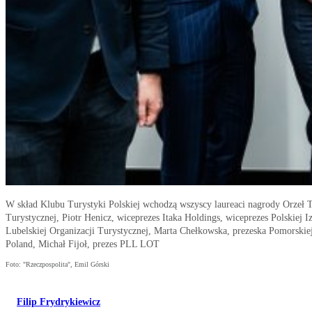
W skład Klubu Turystyki Polskiej wchodzą wszyscy laureaci nagrody Orzeł Tu
Turystycznej, Piotr Henicz, wiceprezes Itaka Holdings, wiceprezes Polskiej 
Lubelskiej Organizacji Turystycznej, Marta Chełkowska, prezeska Pomorskiej
Poland, Michał Fijoł, prezes PLL LOT
Foto: "Rzeczpospolita", Emil Górski
Filip Frydrykiewicz