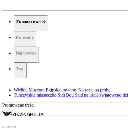
Zobacz również
Polecane
Najnowsze
Tagi
Wielkie Muzeum Egipskie otwarte. Na razie na próbę
Tunezyjskie miasteczko Sidi Bou Said na liście światowego
Promowane treści
KONTAKT