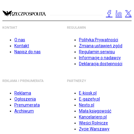
KONTAKT
REGULAMIN
O nas
Polityka Prywatności
Kontakt
Zmiana ustawień zgód
Napisz do nas
Regulamin serwisu
Informacje o nadawcy
Deklaracja dostępności
REKLAMA I PRENUMERATA
PARTNERZY
Reklama
E-kiosk.pl
Ogłoszenia
E-gazety.pl
Prenumerata
Nexto.pl
Archiwum
Mała księgowość
Kancelarierp.pl
Wieści Rolnicze
Życie Warszawy