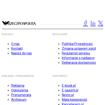
KONTAKT
REGULAMIN
O nas
Polityka Prywatności
Kontakt
Zmiana ustawień zgód
Napisz do nas
Regulamin serwisu
Informacje o nadawcy
Deklaracja dostępności
REKLAMA I PRENUMERATA
PARTNERZY
Reklama
E-kiosk.pl
Ogłoszenia
E-gazety.pl
Prenumerata
Nexto.pl
Archiwum
Mała księgowość
Kancelarierp.pl