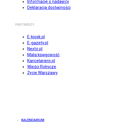
Informacje o nadawcy
Deklaracja dostępności
PARTNERZY
E-kiosk.pl
E-gazety.pl
Nexto.pl
Mała księgowość
Kancelarierp.pl
Wieści Rolnicze
Życie Warszawy
KALENDARIUM