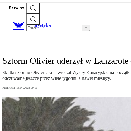
Serwisy
T
urystyka
Sztorm Olivier uderzył w Lanzarote 
Skutki sztormu Olivier jaki nawiedził Wyspy Kanaryjskie na początk
odczuwalne jeszcze przez wiele tygodni, a nawet miesięcy.
Publikacja:
15.04.2025 09:13