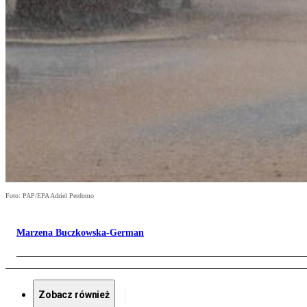
Foto: PAP/EPA Adriel Perdomo
Marzena Buczkowska-German
Zobacz również