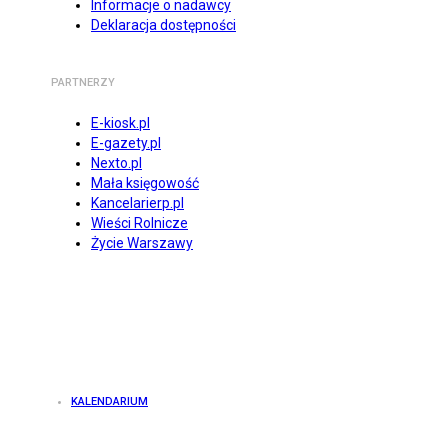
Informacje o nadawcy
Deklaracja dostępności
PARTNERZY
E-kiosk.pl
E-gazety.pl
Nexto.pl
Mała księgowość
Kancelarierp.pl
Wieści Rolnicze
Życie Warszawy
KALENDARIUM