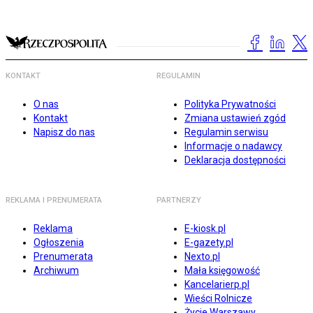
KONTAKT
REGULAMIN
O nas
Polityka Prywatności
Kontakt
Zmiana ustawień zgód
Napisz do nas
Regulamin serwisu
Informacje o nadawcy
Deklaracja dostępności
REKLAMA I PRENUMERATA
PARTNERZY
Reklama
E-kiosk.pl
Ogłoszenia
E-gazety.pl
Prenumerata
Nexto.pl
Archiwum
Mała księgowość
Kancelarierp.pl
Wieści Rolnicze
Życie Warszawy