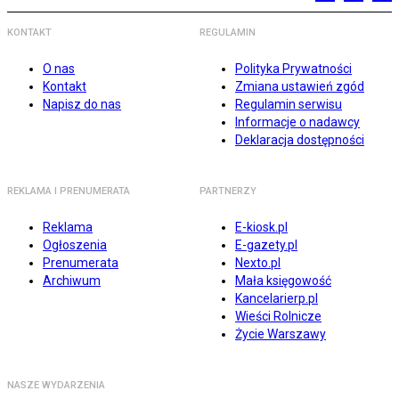
KONTAKT
REGULAMIN
O nas
Polityka Prywatności
Kontakt
Zmiana ustawień zgód
Napisz do nas
Regulamin serwisu
Informacje o nadawcy
Deklaracja dostępności
REKLAMA I PRENUMERATA
PARTNERZY
Reklama
E-kiosk.pl
Ogłoszenia
E-gazety.pl
Prenumerata
Nexto.pl
Archiwum
Mała księgowość
Kancelarierp.pl
Wieści Rolnicze
Życie Warszawy
NASZE WYDARZENIA