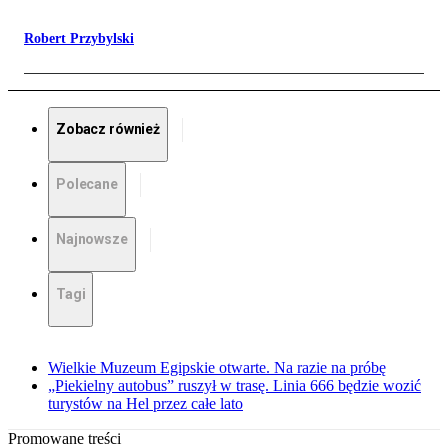
Robert Przybylski
Zobacz również
Polecane
Najnowsze
Tagi
Wielkie Muzeum Egipskie otwarte. Na razie na próbę
„Piekielny autobus” ruszył w trasę. Linia 666 będzie wozić
turystów na Hel przez całe lato
Promowane treści