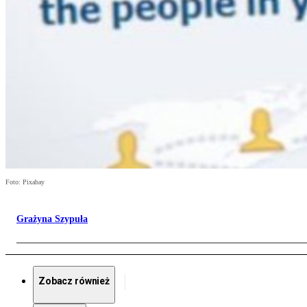
Foto: Pixabay
Grażyna Szypuła
Zobacz również