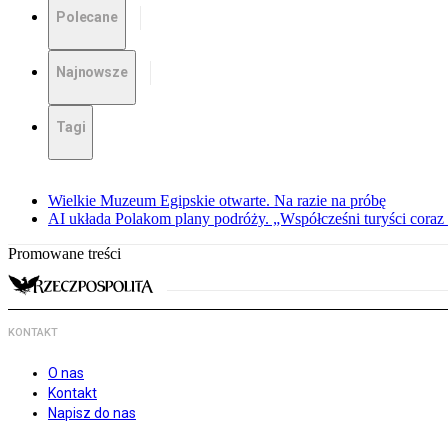
Polecane
Najnowsze
Tagi
Wielkie Muzeum Egipskie otwarte. Na razie na próbę
AI układa Polakom plany podróży. „Współcześni turyści coraz 
Promowane treści
KONTAKT
O nas
Kontakt
Napisz do nas