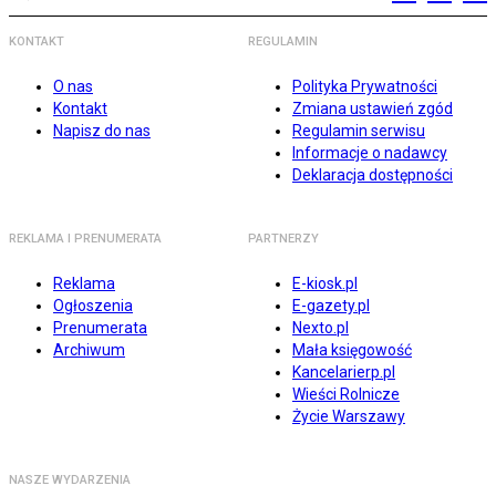
KONTAKT
REGULAMIN
O nas
Polityka Prywatności
Kontakt
Zmiana ustawień zgód
Napisz do nas
Regulamin serwisu
Informacje o nadawcy
Deklaracja dostępności
REKLAMA I PRENUMERATA
PARTNERZY
Reklama
E-kiosk.pl
Ogłoszenia
E-gazety.pl
Prenumerata
Nexto.pl
Archiwum
Mała księgowość
Kancelarierp.pl
Wieści Rolnicze
Życie Warszawy
NASZE WYDARZENIA