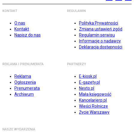
KONTAKT
REGULAMIN
O nas
Polityka Prywatności
Kontakt
Zmiana ustawień zgód
Napisz do nas
Regulamin serwisu
Informacje o nadawcy
Deklaracja dostępności
REKLAMA I PRENUMERATA
PARTNERZY
Reklama
E-kiosk.pl
Ogłoszenia
E-gazety.pl
Prenumerata
Nexto.pl
Archiwum
Mała księgowość
Kancelarierp.pl
Wieści Rolnicze
Życie Warszawy
NASZE WYDARZENIA