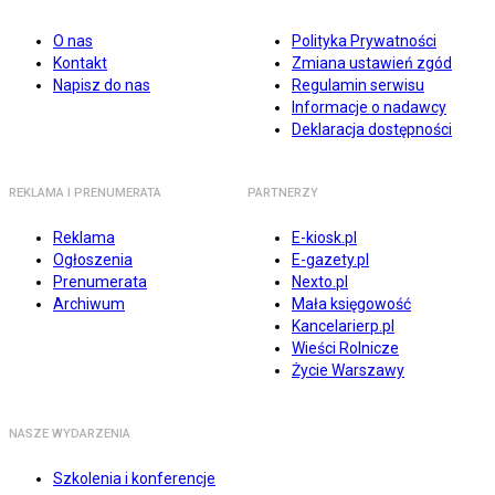
O nas
Polityka Prywatności
Kontakt
Zmiana ustawień zgód
Napisz do nas
Regulamin serwisu
Informacje o nadawcy
Deklaracja dostępności
REKLAMA I PRENUMERATA
PARTNERZY
Reklama
E-kiosk.pl
Ogłoszenia
E-gazety.pl
Prenumerata
Nexto.pl
Archiwum
Mała księgowość
Kancelarierp.pl
Wieści Rolnicze
Życie Warszawy
NASZE WYDARZENIA
Szkolenia i konferencje