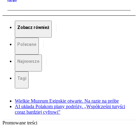
Zobacz również
Polecane
Najnowsze
Tagi
Wielkie Muzeum Egipskie otwarte. Na razie na próbę
AI układa Polakom plany podróży. „Współcześni turyści
coraz bardziej cyfrowi”
Promowane treści