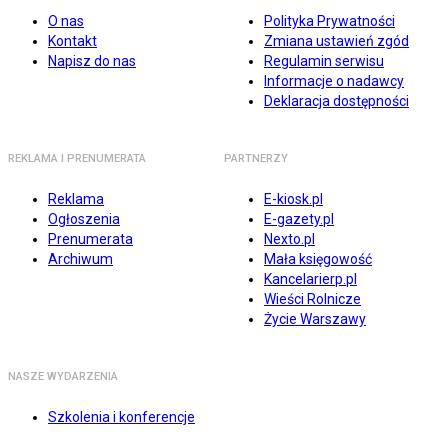
O nas
Polityka Prywatności
Kontakt
Zmiana ustawień zgód
Napisz do nas
Regulamin serwisu
Informacje o nadawcy
Deklaracja dostępności
REKLAMA I PRENUMERATA
PARTNERZY
Reklama
E-kiosk.pl
Ogłoszenia
E-gazety.pl
Prenumerata
Nexto.pl
Archiwum
Mała księgowość
Kancelarierp.pl
Wieści Rolnicze
Życie Warszawy
NASZE WYDARZENIA
Szkolenia i konferencje