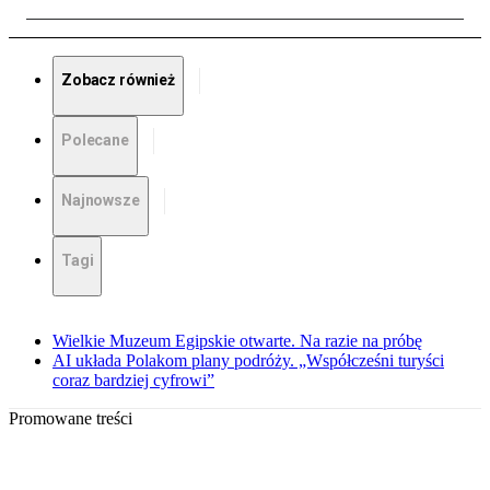
Zobacz również
Polecane
Najnowsze
Tagi
Wielkie Muzeum Egipskie otwarte. Na razie na próbę
AI układa Polakom plany podróży. „Współcześni turyści
coraz bardziej cyfrowi”
Promowane treści