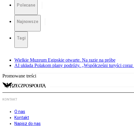
Polecane
Najnowsze
Tagi
Wielkie Muzeum Egipskie otwarte. Na razie na próbę
AI układa Polakom plany podróży. „Współcześni turyści coraz 
Promowane treści
KONTAKT
O nas
Kontakt
Napisz do nas