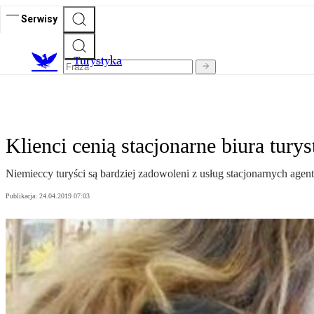
Serwisy
T
urystyka
Klienci cenią stacjonarne biura tury
Niemieccy turyści są bardziej zadowoleni z usług stacjonarnych a
Publikacja:
24.04.2019 07:03