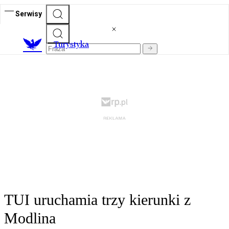
Serwisy
T
urystyka
TUI uruchamia trzy kierunki z
Modlina