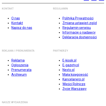
KONTAKT
REGULAMIN
O nas
Polityka Prywatności
Kontakt
Zmiana ustawień zgód
Napisz do nas
Regulamin serwisu
Informacje o nadawcy
Deklaracja dostępności
REKLAMA I PRENUMERATA
PARTNERZY
Reklama
E-kiosk.pl
Ogłoszenia
E-gazety.pl
Prenumerata
Nexto.pl
Archiwum
Mała księgowość
Kancelarierp.pl
Wieści Rolnicze
Życie Warszawy
NASZE WYDARZENIA