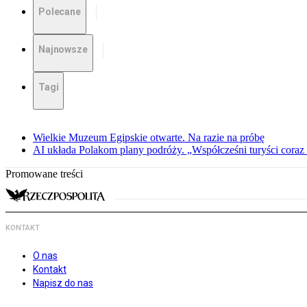
Polecane
Najnowsze
Tagi
Wielkie Muzeum Egipskie otwarte. Na razie na próbę
AI układa Polakom plany podróży. „Współcześni turyści coraz 
Promowane treści
KONTAKT
O nas
Kontakt
Napisz do nas