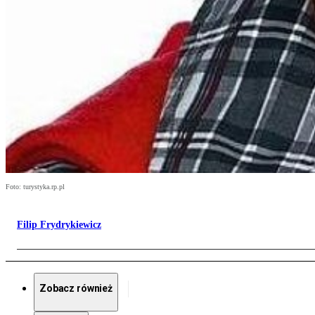
Foto: turystyka.rp.pl
Filip Frydrykiewicz
Zobacz również