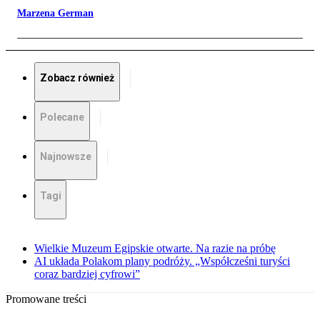
Marzena German
Zobacz również
Polecane
Najnowsze
Tagi
Wielkie Muzeum Egipskie otwarte. Na razie na próbę
AI układa Polakom plany podróży. „Współcześni turyści
coraz bardziej cyfrowi”
Promowane treści