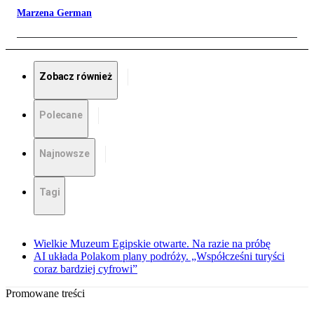
Marzena German
Zobacz również
Polecane
Najnowsze
Tagi
Wielkie Muzeum Egipskie otwarte. Na razie na próbę
AI układa Polakom plany podróży. „Współcześni turyści
coraz bardziej cyfrowi”
Promowane treści